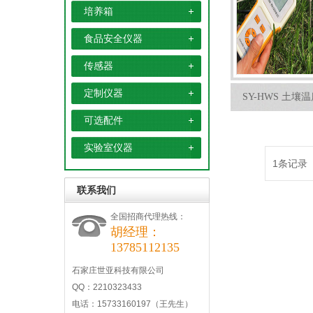
培养箱
食品安全仪器
传感器
定制仪器
SY-HWS 土
可选配件
实验室仪器
1条记录
联系我们
全国招商代理热线：
胡经理：
13785112135
石家庄世亚科技有限公司
QQ：2210323433
电话：15733160197（王先生）