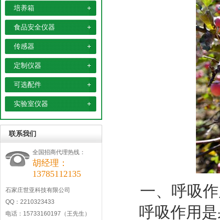
培养箱
食品安全仪器
传感器
定制仪器
可选配件
实验室仪器
联系我们
全国招商代理热线：
胡经理：
13785112135
一、呼吸作
石家庄世亚科技有限公司
QQ：2210323433
呼吸作用是
电话：15733160197（王先生）