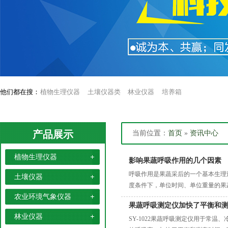
他们都在搜：
植物生理仪器
土壤仪器类
林业仪器
培养箱
产品展示
当前位置：
首页
»
资讯中心
植物生理仪器
影响果蔬呼吸作用的几个因素
呼吸作用是果蔬采后的一个基本生理
土壤仪器
度条件下，单位时间、单位重量的果
农业环境气象仪器
的贮藏寿命与呼吸强度成反比，呼吸
果蔬呼吸测定仪加快了平衡和
林业仪器
SY-1022果蔬呼吸测定仪用于