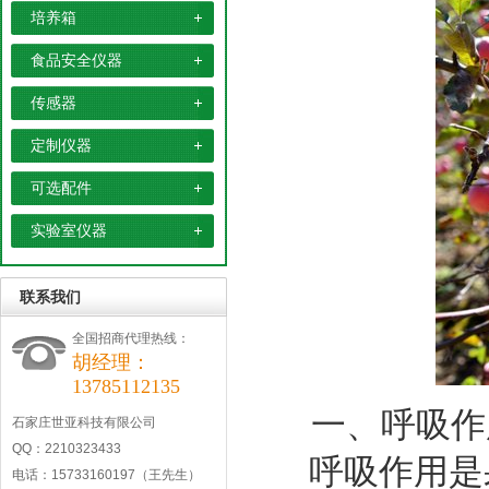
培养箱
食品安全仪器
传感器
定制仪器
可选配件
实验室仪器
联系我们
全国招商代理热线：
胡经理：
13785112135
一、呼吸作
石家庄世亚科技有限公司
QQ：2210323433
呼吸作用是
电话：15733160197（王先生）