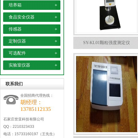
培养箱
食品安全仪器
传感器
定制仪器
SY-KL01颗粒强度测定仪
可选配件
实验室仪器
联系我们
全国招商代理热线：
胡经理：
13785112135
石家庄世亚科技有限公司
QQ：2210323433
电话：15733160197（王先生）