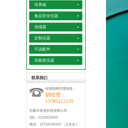
培养箱
食品安全仪器
传感器
定制仪器
可选配件
实验室仪器
联系我们
全国招商代理热线：
胡经理：
13785112135
石家庄世亚科技有限公司
QQ：2210323433
电话：15733160197（王先生）