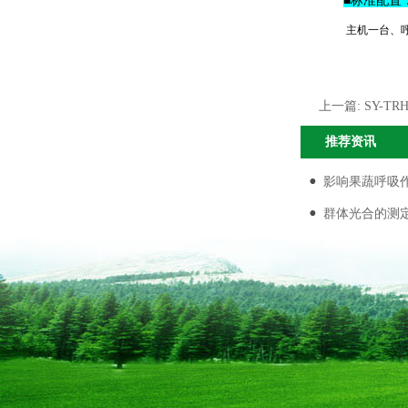
■
主机一台、呼
上一篇:
SY-T
推荐资讯
影响果蔬呼吸
群体光合的测