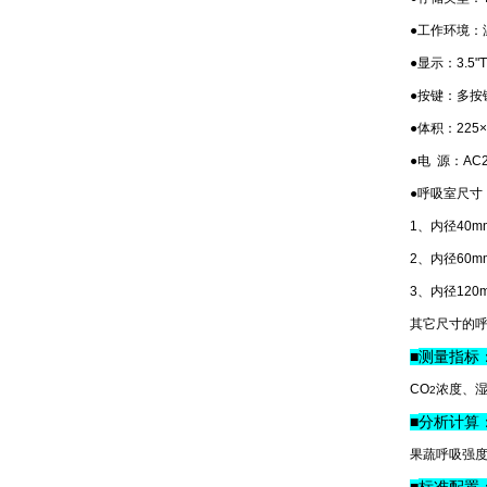
●工作环境：
●
显示：
3.
●
按键：
多按
●
体积：
225×
●电 源：
AC
●
呼吸室尺寸
1、内径40m
2、内径60m
3、内径120
其它尺寸的
测量指标
■
CO
浓度、湿
2
分析计算
■
果蔬呼吸强
标准配置