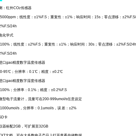
测：
红外CO
传感器
2
5000ppm；线性度：±1%F.S；重复性：±1%；响应时间：15s；零点漂移：±2%F.S/
F.S/24h
电化学式
100%；线性度：±2%F.S；重复性：±1%；响应时间：30s；零点漂移：±2%F.S/24
F.S/24h
进口gao精度数字温度传感器
0-95℃；分辨率：0.1℃；精度：±0.2℃
进口gao精度数字湿度传感器
100%；分辨率：0.1%；精度：±0.2%F.S
微型电子流量计，流量可在200-999umol/s任意设定
000umol/s，分辨率：0.1umol/s，误 差：±2%
SD卡
仪器标配2GB，可扩展至32GB
TXT文档，可在大多数电子产品上打开查看存储数据