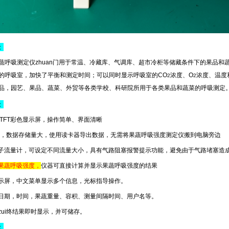
：
2H果蔬呼吸测定仪zhuan门用于常温、冷藏库、气调库、超市冷柜等储藏条件下的果
的呼吸室，加快了平衡和测定时间；可以同时显示呼吸室的CO
浓度、O
浓度、温度
2
2
品，园艺、果品、蔬菜、外贸等各类学校、科研院所用于各类果品和蔬菜的呼吸测定
：
TFT彩色显示屏，操作简单、界面清晰
G，数据存储量大，使用读卡器导出数据，无需将果蔬呼吸强度测定仪搬到电脑旁边
电子流量计，可设定不同流量大小，具有气路阻塞报警提示功能，避免由于气路堵塞造
果蔬呼吸强度，
仪器可直接计算并显示果蔬呼吸强度的结果
示屏，中文菜单显示多个信息，光标指导操作。
改日期，时间，果蔬重量、容积、测量间隔时间、用户名等。
zui终结果即时显示，并可储存。
：