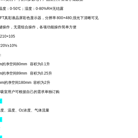
温度：0-50℃；湿度：0-80%RH无结露
5"TFT真彩液晶屏彩色显示器，分辨率 800×480,强光下清晰可见
键操作，无需组合操作，各项功能操作简单方便
210×105
220V±10%
：
m的净空间80mm 容积为0.1升
m的净空间89mm 容积为0.25升
mm的净空间180mm 容积为2升
呼吸室用户可根据自己的需求单独订购
：
度、温度、O
浓度、气体流量
2
：
度
：