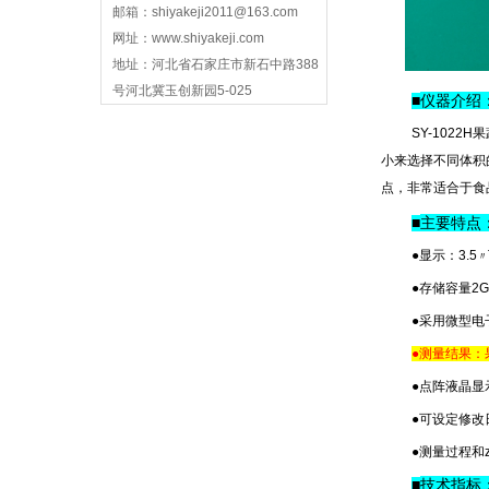
邮箱：shiyakeji2011@163.com
网址：www.shiyakeji.com
地址：河北省石家庄市新石中路388
号河北冀玉创新园5-025
仪器介绍
■
SY-102
小来选择不同体积
点，非常适合于食
主要特点
■
●显示：3.5
〃
●存储容量2
●采用微型
●测量结果：
●点阵液晶显
●可设定修
●测量过程和
技术指标
■