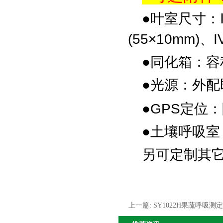
●
叶室尺寸：
(55×10mm)
●
同化箱：
容
●
光源：
外配
●
GPS
定位：
●
土壤呼吸室
另可定制其
上一篇:
SY1022H果蔬呼吸测