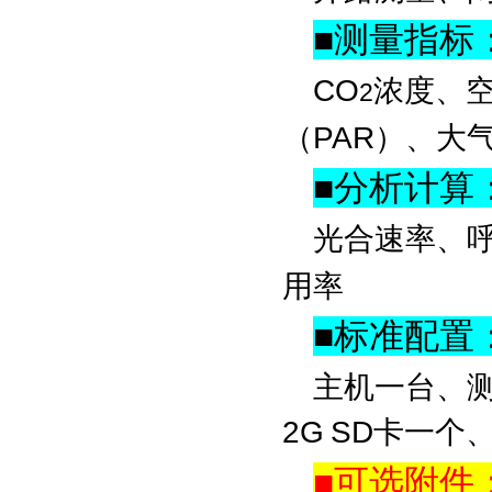
■
测量指标
CO
浓度、
2
（PAR）、大
■
分析计算
光合速率、
用率
■
标准配置
主机一台、测
2G SD卡一
■
可选附件