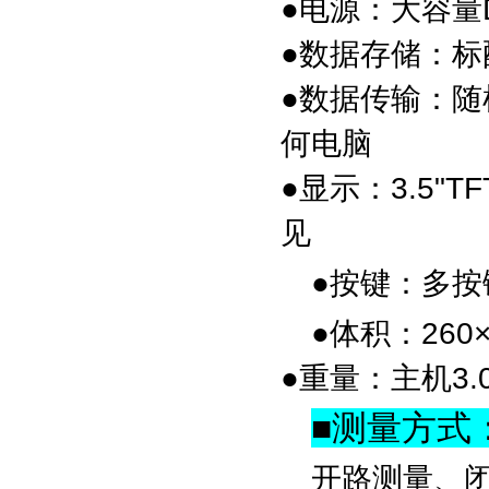
●
电源：
大容量
●
数据存储：
标
●
数据传输：
随
何电脑
●
显示：
3.5"
见
●
按键：
多按
●
体积：
260
●
重量：
主机3.0
■
测量方式
开路测量、