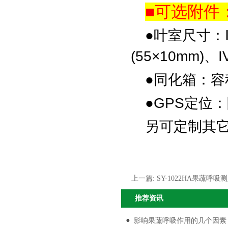
■
可选附件
●
叶室尺寸：
(55×10mm)
●
同化箱：
容
●
GPS
定位：
另可定制其
上一篇:
SY-1022HA果蔬呼吸
推荐资讯
影响果蔬呼吸作用的几个因素