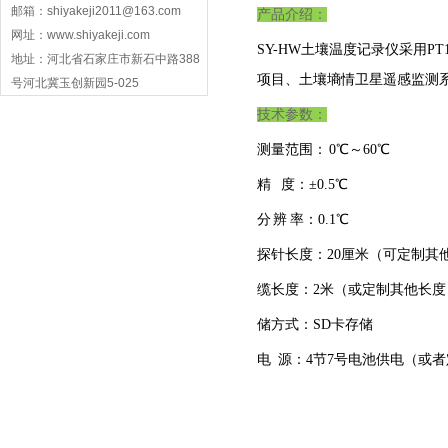
邮箱：shiyakeji2011@163.com
产品介绍：
网址：www.shiyakeji.com
SY-HW土壤温度记录仪采用
地址：河北省石家庄市新石中路388
项目、土壤墒情卫星遥感监测
号河北冀玉创新园5-025
技术参数：
测量范围： 0℃～60℃
精 度：±0.5℃
分 辨 率：0.1℃
探针长度：20厘米（可定制其
缆长度：2米（或定制其他长度
储方式：SD卡存储
电 源：4节7号电池供电（或